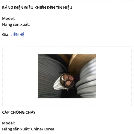
THI CÔNG, LẮP ĐẶT TÀU
BẢNG ĐIỆN ĐIỀU KHIỂN ĐÈN TÍN HIỆU
CHẤT NHỒI
Model:
Cáp điện Bumhan, Cáp điện
Hãng sãn xuất:
bọc lưới dùng cho tàu thủy
Giá:
LIÊN HỆ
NHÀ PHÂN PHỐI CÁP ĐIỆN
TÀU THỦY BUMHAN
CÁP ĐIỆN HÀNG HẢI - CÁP
OFSOR
CÁP CAO SU - KOREA
Dịch vụ
Liên hệ
CÁP CHỐNG CHÁY
NGÔN NGỮ
Model:
Hãng sãn xuất:
China/Korea
Tiếng Việt