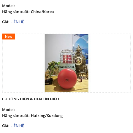
Model:
Hãng sãn xuất:
China/Korea
Giá:
LIÊN HỆ
New
CHUÔNG ĐIỆN & ĐÈN TÍN HIỆU
Model:
Hãng sãn xuất:
Haixing/Kukdong
Giá:
LIÊN HỆ