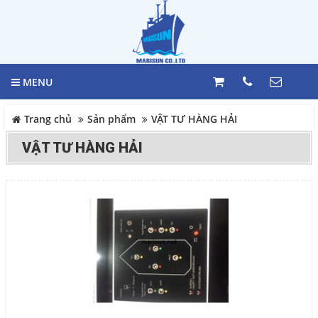
GIỎ HÀNG
Trang chủ
0
MENU
Giới thiệu
LIÊN HỆ
Trang chủ
Sản phẩm
VẬT TƯ HÀNG HẢI
Sản phẩm
VẬT TƯ HÀNG HẢI
Hotline
098 392 0098 -
VẬT TƯ HÀNG HẢI
0983117524
TỦ ĐIỆN
Địa chỉ
HỆ THỐNG BÁO MỨC
244 Bùi văn Ba, Phường Tân
HỆ THỐNG MÁY LÁI
Thuận, Quận 7, Tp. HCM
BÁO CHÁY
Điện thoại
MARINE EQUIPMENT
098 392 0098 - 098 311 7524
Thiết bị Công nghiệp Daikin
Nhật Bản
COPYRIGHT 2017. ALL RIGHTS RESERVED