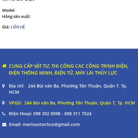
Model:
Hãng sãn xuất:
Giá:
LIÊN HỆ
CUNG CẤP VẬT TƯ, THI CÔNG CÁC CÔNG TRÌNH ĐIỆN,
ĐIỆN THÔNG MINH, ĐIỆN TỬ, MÁY LÁI THỦY LỰC
Địa chỉ: 244 Bùi văn Ba, Phường Tân Thuận, Quận 7, Tp.
HCM
VPGD: 244 Bùi văn Ba, Phường Tân Thuận, Quận 7, Tp. HCM
Điện thoại:
098 392 0098 - 098 311 7524
Email:
marisuntechco@gmail.com