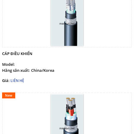
marisuntechco@gmail.com
Gọi cho chúng tôi
Nhắn tin
Mail
CÁP ĐIỀU KHIỂN
Model:
Hãng sãn xuất:
China/Korea
COPYRIGHT 2017. ALL RIGHTS RESERVED
Giá:
LIÊN HỆ
New