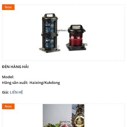
New
ĐÈN HÀNG HẢI
Model:
Hãng sãn xuất:
Haixing/Kukdong
Giá:
LIÊN HỆ
New