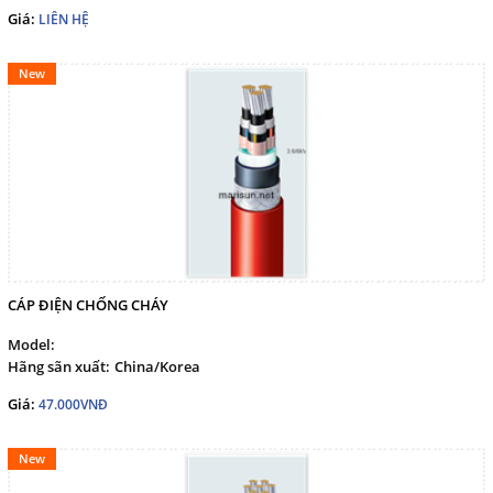
Giá:
LIÊN HỆ
English
New
THEO DÕI
Facebook
Google
Twitter
CÁP ĐIỆN CHỐNG CHÁY
Model:
LIÊN HỆ
Hãng sãn xuất:
China/Korea
Giá:
47.000VNĐ
HotLine
098 392 0098 - 0983117524
New
Email