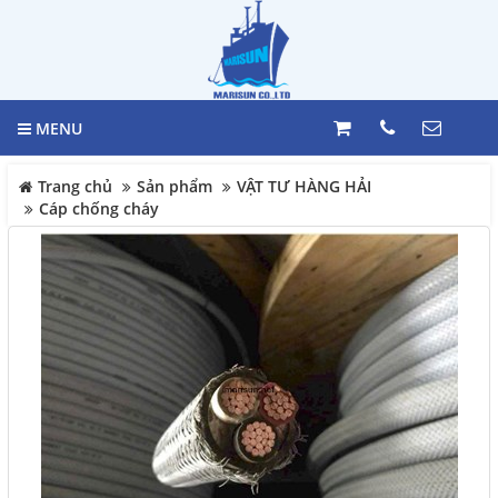
GIỎ HÀNG
Trang chủ
0
MENU
Giới thiệu
LIÊN HỆ
Trang chủ
Sản phẩm
VẬT TƯ HÀNG HẢI
Sản phẩm
Cáp chống cháy
Hotline
098 392 0098 -
VẬT TƯ HÀNG HẢI
0983117524
TỦ ĐIỆN
Địa chỉ
HỆ THỐNG BÁO MỨC
244 Bùi văn Ba, Phường Tân
HỆ THỐNG MÁY LÁI
Thuận, Quận 7, Tp. HCM
BÁO CHÁY
Điện thoại
MARINE EQUIPMENT
098 392 0098 - 098 311 7524
Thiết bị Công nghiệp Daikin
Nhật Bản
COPYRIGHT 2017. ALL RIGHTS RESERVED