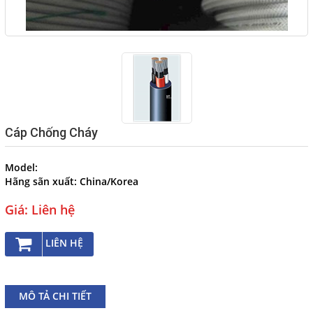
THI CÔNG, LẮP ĐẶT TÀU
CHẤT NHỒI
Cáp điện Bumhan, Cáp điện
bọc lưới dùng cho tàu thủy
NHÀ PHÂN PHỐI CÁP ĐIỆN
TÀU THỦY BUMHAN
CÁP ĐIỆN HÀNG HẢI - CÁP
Cáp Chống Cháy
OFSOR
CÁP CAO SU - KOREA
Model:
Hãng sãn xuất:
China/Korea
Dịch vụ
Giá: Liên hệ
Liên hệ
LIÊN HỆ
NGÔN NGỮ
MÔ TẢ CHI TIẾT
Tiếng Việt