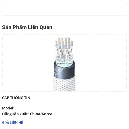
English
Sản Phẩm Liên Quan
THEO DÕI
Facebook
Google
Twitter
LIÊN HỆ
CÁP THÔNG TIN
HotLine
Model:
098 392 0098 - 0983117524
Hãng sãn xuất:
China/Korea
GIÁ: LIÊN HỆ
Email