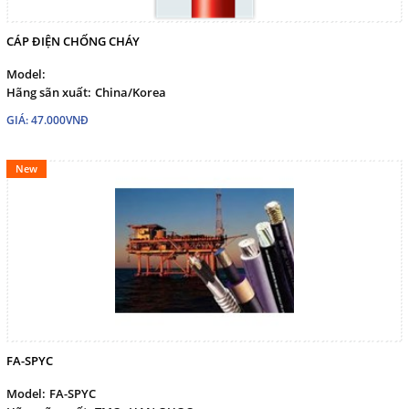
CÁP ĐIỆN CHỐNG CHÁY
Model:
Hãng sãn xuất:
China/Korea
GIÁ: 47.000VNĐ
New
FA-SPYC
Model:
FA-SPYC