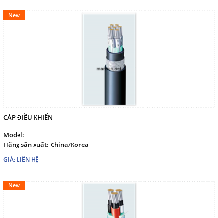
marisuntechco@gmail.com
New
Gọi cho chúng tôi
Nhắn tin
Mail
CÁP ĐIỀU KHIỂN
COPYRIGHT 2017. ALL RIGHTS RESERVED
Model:
Hãng sãn xuất:
China/Korea
GIÁ: LIÊN HỆ
New