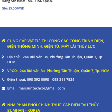
Hãng sãn xuất:
TMC - HAN QUOC
GIÁ: 25.000VNĐ
CUNG CẤP VẬT TƯ, THI CÔNG CÁC CÔNG TRÌNH ĐIỆN,
ĐIỆN THÔNG MINH, ĐIỆN TỬ, MÁY LÁI THỦY LỰC
Địa chỉ: 244 Bùi văn Ba, Phường Tân Thuận, Quận 7, Tp.
HCM
VPGD: 244 Bùi văn Ba, Phường Tân Thuận, Quận 7, Tp. HCM
Điện thoại:
098 392 0098 - 098 311 7524
Email:
marisuntechco@gmail.com
NHÀ PHÂN PHỐI CHÍNH THỨC CÁP ĐIỆN TÀU THỦY
BUMHAN - KOREA