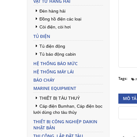
VẬT TƯ HÀNG HẢI
Đèn hàng hải
Đồng hồ điện các loại
Còi điện, còi hơi
TỦ ĐIỆN
Tủ điện động
Tủ báo động cabin
HỆ THỐNG BÁO MỨC
HỆ THỐNG MÁY LÁI
Tags:
BÁO CHÁY
F
MARINE EQUIPMENT
THIẾT BỊ TÀU THUỶ
MÔ TẢ 
Cáp điện Bumhan, Cáp điện bọc
lưới dùng cho tàu thủy
THIẾT BỊ CÔNG NGHIỆP DAIKIN
NHẬT BẢN
THI CÔNG, LẮP ĐẶT TÀU