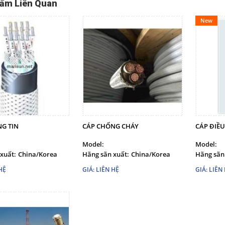
ẩm Liên Quan
New
G TIN
CÁP CHỐNG CHÁY
CÁP ĐIỀU
Model:
Model:
xuất:
China/Korea
Hãng sãn xuất:
China/Korea
Hãng sãn
HỆ
GIÁ: LIÊN HỆ
GIÁ: LIÊN