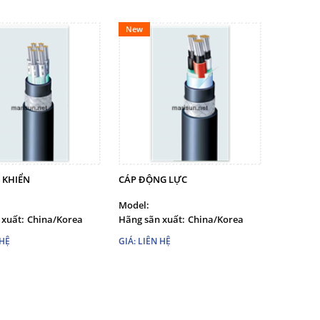
New
 KHIỂN
CÁP ĐỘNG LỰC
Model:
 xuất:
China/Korea
Hãng sãn xuất:
China/Korea
 HỆ
GIÁ: LIÊN HỆ