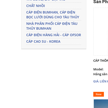
Sản Ph
CHẤT NHỒI
CÁP ĐIỆN BUMHAN, CÁP ĐIỆN
BỌC LƯỚI DÙNG CHO TÀU THỦY
NHÀ PHÂN PHỐI CÁP ĐIỆN TÀU
THỦY BUMHAN
CÁP ĐIỆN HÀNG HẢI - CÁP OFSOR
CÁP CAO SU - KOREA
CÁP THÔN
Model:
Hãng sãn 
GIÁ: LIÊN 
New