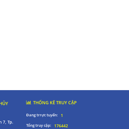
THỐNG KÊ TRUY CẬP
THỦY
Đang trrực tuyến:
1
 7, Tp.
Tổng truy cập:
176442