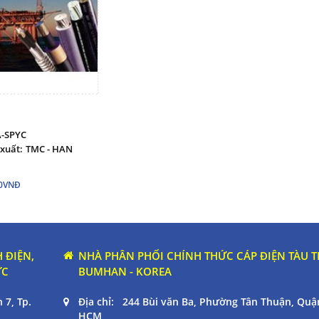
A-SPYC
xuất:
TMC - HAN
00VNĐ
 ĐIỆN,
NHÀ PHÂN PHỐI CHÍNH THỨC CÁP ĐIỆN TÀU 
ỰC
BUMHAN - KOREA
 7, Tp.
Địa chỉ: 244 Bùi văn Ba, Phường Tân Thuận, Quận
HCM