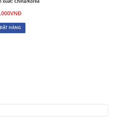
 xuất:
China/Korea
7.000VNĐ
ĐẶT HÀNG