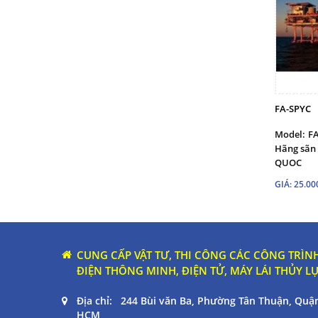
FA-SPYC
Model:
F
Hãng sãn 
QUOC
GIÁ: 25.0
CUNG CẤP VẬT TƯ, THI CÔNG CÁC CÔNG TRÌNH
ĐIỆN THÔNG MINH, ĐIỆN TỬ, MÁY LÁI THỦY L
Địa chỉ: 244 Bùi văn Ba, Phường Tân Thuận, Quận
HCM