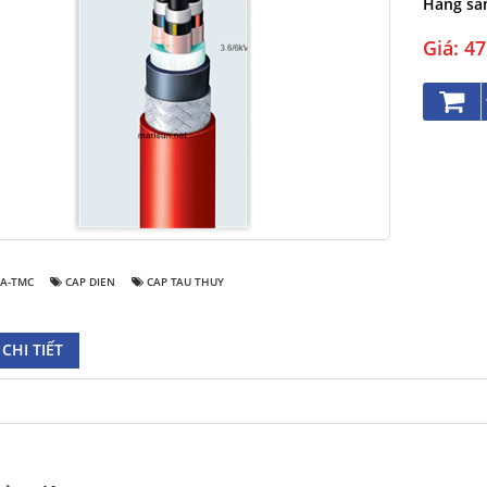
Hãng sãn
Giá: 4
A-TMC
CAP DIEN
CAP TAU THUY
CHI TIẾT