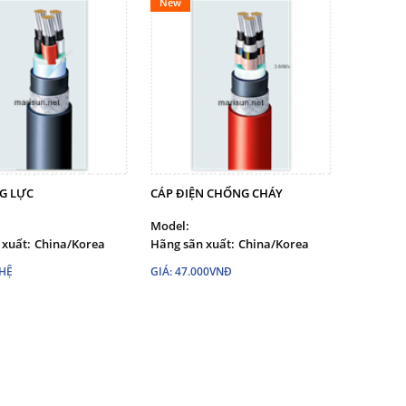
New
G LỰC
CÁP ĐIỆN CHỐNG CHÁY
Model:
 xuất:
China/Korea
Hãng sãn xuất:
China/Korea
 HỆ
GIÁ: 47.000VNĐ