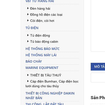
VẬT TƯ HÀNG HẢI
Đèn hàng hải
Đồng hồ điện các loại
Còi điện, còi hơi
TỦ ĐIỆN
Tủ điện động
Tủ báo động cabin
HỆ THỐNG BÁO MỨC
HỆ THỐNG MÁY LÁI
BÁO CHÁY
MÔ TẢ 
MARINE EQUIPMENT
THIẾT BỊ TÀU THUỶ
Cáp điện Bumhan, Cáp điện bọc
lưới dùng cho tàu thủy
THIẾT BỊ CÔNG NGHIỆP DAIKIN
Sản Ph
NHẬT BẢN
THI CÔNG, LẮP ĐẶT TÀU