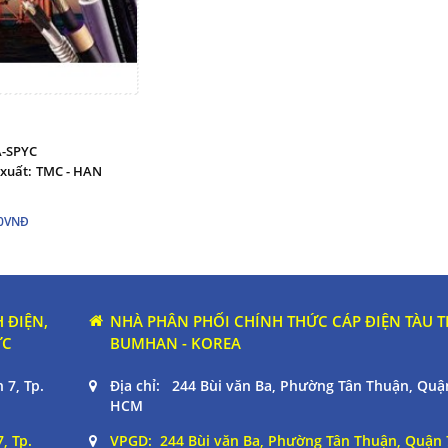
A-SPYC
xuất:
TMC - HAN
00VNĐ
 ĐIỆN,
NHÀ PHÂN PHỐI CHÍNH THỨC CÁP ĐIỆN TÀU 
ỰC
BUMHAN - KOREA
 7, Tp.
Địa chỉ: 244 Bùi văn Ba, Phường Tân Thuận, Quận
HCM
, Tp.
VPGD: 244 Bùi văn Ba, Phường Tân Thuận, Quận 7