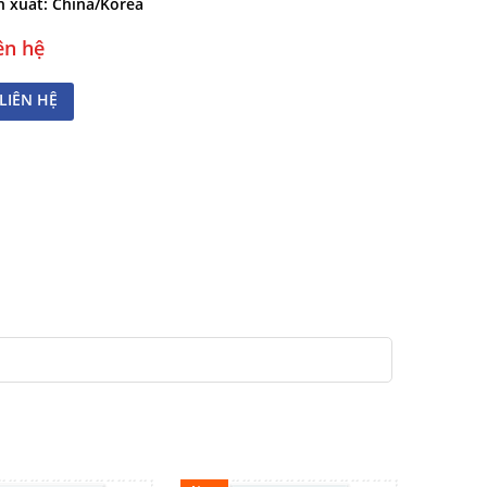
 xuất:
China/Korea
ên hệ
LIÊN HỆ