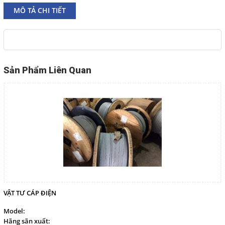
MÔ TẢ CHI TIẾT
marisuntechco@gmail.com
Gọi cho chúng tôi
Nhắn tin
Sản Phẩm Liên Quan
Mail
COPYRIGHT 2017. ALL RIGHTS RESERVED
VẬT TƯ CÁP ĐIỆN
Model:
Hãng sãn xuất: