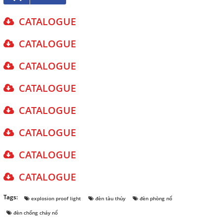
English
CATALOGUE
CATALOGUE
THEO DÕI
CATALOGUE
Facebook
CATALOGUE
Google
CATALOGUE
Twitter
CATALOGUE
CATALOGUE
LIÊN HỆ
CATALOGUE
HotLine
098 392 0098 - 0983117524
Tags:
explosion proof light
đèn tàu thủy
đèn phòng nổ
đèn chống cháy nổ
Email