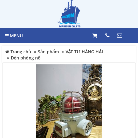
GIỎ HÀNG
Trang chủ
0
MENU
Giới thiệu
LIÊN HỆ
Trang chủ
Sản phẩm
VẬT TƯ HÀNG HẢI
Sản phẩm
Đèn phòng nổ
Hotline
098 392 0098 -
VẬT TƯ HÀNG HẢI
0983117524
TỦ ĐIỆN
Địa chỉ
HỆ THỐNG BÁO MỨC
244 Bùi văn Ba, Phường Tân
HỆ THỐNG MÁY LÁI
Thuận, Quận 7, Tp. HCM
BÁO CHÁY
Điện thoại
MARINE EQUIPMENT
098 392 0098 - 098 311 7524
Thiết bị Công nghiệp Daikin
Nhật Bản
COPYRIGHT 2017. ALL RIGHTS RESERVED