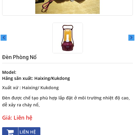
THI CÔNG, LẮP ĐẶT TÀU
CHẤT NHỒI
Cáp điện Bumhan, Cáp điện
bọc lưới dùng cho tàu thủy
NHÀ PHÂN PHỐI CÁP ĐIỆN
TÀU THỦY BUMHAN
CÁP ĐIỆN HÀNG HẢI - CÁP
Đèn Phòng Nổ
OFSOR
CÁP CAO SU - KOREA
Model:
Hãng sãn xuất:
Haixing/Kukdong
Dịch vụ
Xuất xứ : Haixing/ Kukdong
Liên hệ
Đèn được chế tạo phù hợp lắp đặt ở môi trường nhiệt độ cao,
dễ xảy ra cháy nổ,
NGÔN NGỮ
Giá: Liên hệ
Tiếng Việt
LIÊN HỆ