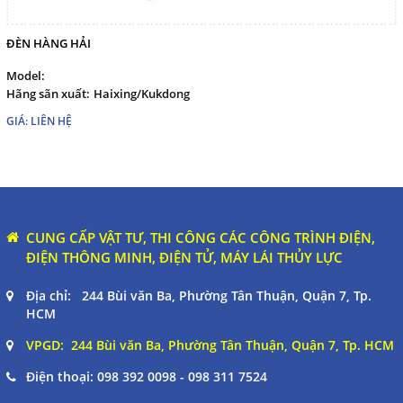
ĐÈN HÀNG HẢI
Model:
Hãng sãn xuất:
Haixing/Kukdong
GIÁ: LIÊN HỆ
CUNG CẤP VẬT TƯ, THI CÔNG CÁC CÔNG TRÌNH ĐIỆN,
ĐIỆN THÔNG MINH, ĐIỆN TỬ, MÁY LÁI THỦY LỰC
Địa chỉ: 244 Bùi văn Ba, Phường Tân Thuận, Quận 7, Tp.
HCM
VPGD: 244 Bùi văn Ba, Phường Tân Thuận, Quận 7, Tp. HCM
Điện thoại:
098 392 0098 - 098 311 7524