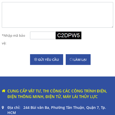
English
THEO DÕI
*Nhập mã bảo
Facebook
vệ:
Google
GỬI YÊU CẦU
LÀM LẠI
Twitter
LIÊN HỆ
CUNG CẤP VẬT TƯ, THI CÔNG CÁC CÔNG TRÌNH ĐIỆN,
HotLine
ĐIỆN THÔNG MINH, ĐIỆN TỬ, MÁY LÁI THỦY LỰC
098 392 0098 - 0983117524
Địa chỉ: 244 Bùi văn Ba, Phường Tân Thuận, Quận 7, Tp.
HCM
Email