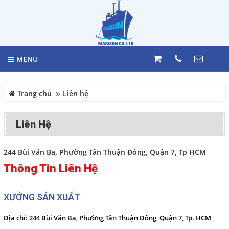
GIỎ HÀNG
Trang chủ
0
MENU
Giới thiệu
LIÊN HỆ
Sản phẩm
Trang chủ
Liên hệ
Hotline
098 392 0098 -
VẬT TƯ HÀNG HẢI
Liên Hệ
0983117524
TỦ ĐIỆN
Địa chỉ
HỆ THỐNG BÁO MỨC
244 Bùi Văn Ba, Phường Tân Thuận Đông, Quận 7, Tp HCM
244 Bùi văn Ba, Phường Tân
HỆ THỐNG MÁY LÁI
Thông Tin Liên Hệ
Thuận, Quận 7, Tp. HCM
BÁO CHÁY
Điện thoại
MARINE EQUIPMENT
XƯỞNG SẢN XUẤT
098 392 0098 - 098 311 7524
Thiết bị Công nghiệp Daikin
Địa chỉ:
244 Bùi Văn Ba, Phường Tân Thuận Đông, Quận 7, Tp. HCM
Nhật Bản
COPYRIGHT 2017. ALL RIGHTS RESERVED