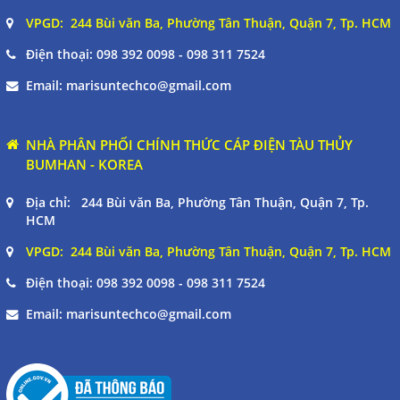
marisuntechco@gmail.com
VPGD: 244 Bùi văn Ba, Phường Tân Thuận, Quận 7, Tp. HCM
Điện thoại:
098 392 0098 - 098 311 7524
Gọi cho chúng tôi
Email:
marisuntechco@gmail.com
Nhắn tin
NHÀ PHÂN PHỐI CHÍNH THỨC CÁP ĐIỆN TÀU THỦY
Mail
BUMHAN - KOREA
Địa chỉ: 244 Bùi văn Ba, Phường Tân Thuận, Quận 7, Tp.
HCM
COPYRIGHT 2017. ALL RIGHTS RESERVED
VPGD: 244 Bùi văn Ba, Phường Tân Thuận, Quận 7, Tp. HCM
Điện thoại:
098 392 0098 - 098 311 7524
Email:
marisuntechco@gmail.com