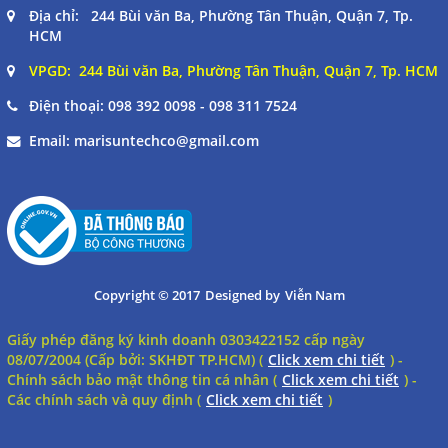
Địa chỉ: 244 Bùi văn Ba, Phường Tân Thuận, Quận 7, Tp.
marisuntechco@gmail.com
HCM
VPGD: 244 Bùi văn Ba, Phường Tân Thuận, Quận 7, Tp. HCM
Gọi cho chúng tôi
Điện thoại:
098 392 0098 - 098 311 7524
Nhắn tin
Email:
marisuntechco@gmail.com
Mail
COPYRIGHT 2017. ALL RIGHTS RESERVED
Copyright © 2017
Designed by
Viễn Nam
Giấy phép đăng ký kinh doanh 0303422152 cấp ngày
08/07/2004 (Cấp bởi: SKHĐT TP.HCM) (
Click xem chi tiết
) -
Chính sách bảo mật thông tin cá nhân (
Click xem chi tiết
) -
Các chính sách và quy định (
Click xem chi tiết
)