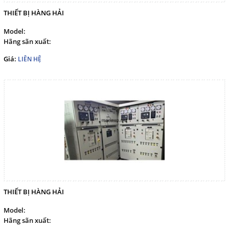
THI CÔNG, LẮP ĐẶT TÀU
THIẾT BỊ HÀNG HẢI
CHẤT NHỒI
Model:
Cáp điện Bumhan, Cáp điện
Hãng sãn xuất:
bọc lưới dùng cho tàu thủy
Giá:
LIÊN HỆ
NHÀ PHÂN PHỐI CÁP ĐIỆN
TÀU THỦY BUMHAN
CÁP ĐIỆN HÀNG HẢI - CÁP
OFSOR
CÁP CAO SU - KOREA
Dịch vụ
Liên hệ
THIẾT BỊ HÀNG HẢI
NGÔN NGỮ
Model:
Hãng sãn xuất:
Tiếng Việt