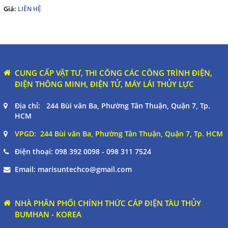
Giá:
LIÊN HỆ
English
THEO DÕI
CUNG CẤP VẬT TƯ, THI CÔNG CÁC CÔNG TRÌNH ĐIỆN,
Facebook
ĐIỆN THÔNG MINH, ĐIỆN TỬ, MÁY LÁI THỦY LỰC
Google
Địa chỉ: 244 Bùi văn Ba, Phường Tân Thuận, Quận 7, Tp.
HCM
Twitter
VPGD: 244 Bùi văn Ba, Phường Tân Thuận, Quận 7, Tp. HCM
Điện thoại:
098 392 0098 - 098 311 7524
LIÊN HỆ
Email:
marisuntechco@gmail.com
HotLine
098 392 0098 - 0983117524
NHÀ PHÂN PHỐI CHÍNH THỨC CÁP ĐIỆN TÀU THỦY
BUMHAN - KOREA
Email