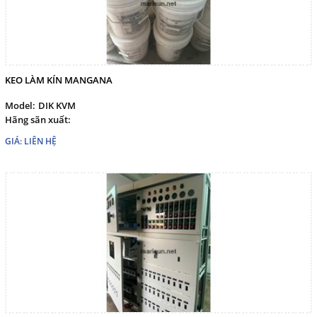
marisuntechco@gmail.com
Gọi cho chúng tôi
KEO LÀM KÍN MANGANA
Nhắn tin
Model:
DIK KVM
Hãng sãn xuất:
Mail
GIÁ: LIÊN HỆ
COPYRIGHT 2017. ALL RIGHTS RESERVED