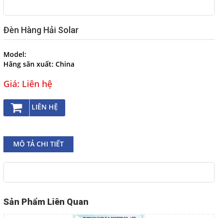
THI CÔNG, LẮP ĐẶT TÀU
CHẤT NHỒI
Đèn Hàng Hải Solar
Cáp điện Bumhan, Cáp điện
bọc lưới dùng cho tàu thủy
Model:
NHÀ PHÂN PHỐI CÁP ĐIỆN
Hãng sãn xuất:
China
TÀU THỦY BUMHAN
Giá: Liên hệ
CÁP ĐIỆN HÀNG HẢI - CÁP
OFSOR
LIÊN HỆ
CÁP CAO SU - KOREA
Dịch vụ
MÔ TẢ CHI TIẾT
Liên hệ
NGÔN NGỮ
Sản Phẩm Liên Quan
Tiếng Việt