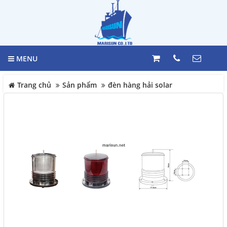
GIỎ HÀNG
Trang chủ
0
MENU
Giới thiệu
LIÊN HỆ
Trang chủ
Sản phẩm
đèn hàng hải solar
Sản phẩm
Hotline
098 392 0098 -
VẬT TƯ HÀNG HẢI
0983117524
TỦ ĐIỆN
Địa chỉ
HỆ THỐNG BÁO MỨC
244 Bùi văn Ba, Phường Tân
HỆ THỐNG MÁY LÁI
Thuận, Quận 7, Tp. HCM
BÁO CHÁY
Điện thoại
MARINE EQUIPMENT
098 392 0098 - 098 311 7524
Thiết bị Công nghiệp Daikin
Nhật Bản
COPYRIGHT 2017. ALL RIGHTS RESERVED