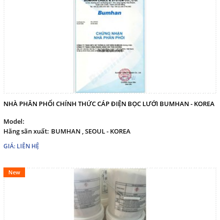
English
THEO DÕI
Facebook
Google
NHÀ PHÂN PHỐI CHÍNH THỨC CÁP ĐIỆN BỌC LƯỚI BUMHAN - KOREA
Model:
Twitter
Hãng sãn xuất:
BUMHAN , SEOUL - KOREA
GIÁ: LIÊN HỆ
LIÊN HỆ
New
HotLine
098 392 0098 - 0983117524
Email