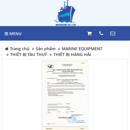
GIỎ HÀNG
Trang chủ
0
MENU
Giới thiệu
LIÊN HỆ
Trang chủ
Sản phẩm
MARINE EQUIPMENT
Sản phẩm
THIẾT BỊ TÀU THUỶ
THIẾT BỊ HÀNG HẢI
Hotline
098 392 0098 -
VẬT TƯ HÀNG HẢI
0983117524
TỦ ĐIỆN
Địa chỉ
HỆ THỐNG BÁO MỨC
244 Bùi văn Ba, Phường Tân
HỆ THỐNG MÁY LÁI
Thuận, Quận 7, Tp. HCM
BÁO CHÁY
Điện thoại
MARINE EQUIPMENT
098 392 0098 - 098 311 7524
Thiết bị Công nghiệp Daikin
Nhật Bản
COPYRIGHT 2017. ALL RIGHTS RESERVED