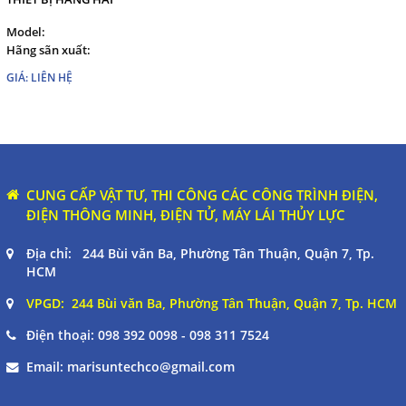
Model:
Hãng sãn xuất:
GIÁ: LIÊN HỆ
CUNG CẤP VẬT TƯ, THI CÔNG CÁC CÔNG TRÌNH ĐIỆN,
ĐIỆN THÔNG MINH, ĐIỆN TỬ, MÁY LÁI THỦY LỰC
Địa chỉ: 244 Bùi văn Ba, Phường Tân Thuận, Quận 7, Tp.
HCM
VPGD: 244 Bùi văn Ba, Phường Tân Thuận, Quận 7, Tp. HCM
Điện thoại:
098 392 0098 - 098 311 7524
Email:
marisuntechco@gmail.com