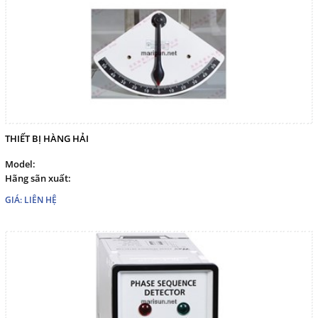
marisuntechco@gmail.com
Gọi cho chúng tôi
Nhắn tin
Mail
THIẾT BỊ HÀNG HẢI
Model:
Hãng sãn xuất:
COPYRIGHT 2017. ALL RIGHTS RESERVED
GIÁ: LIÊN HỆ