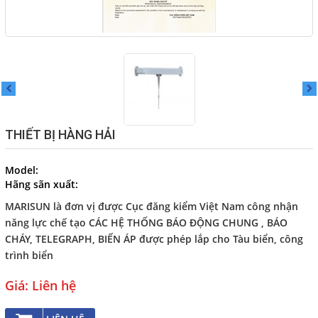
THI CÔNG, LẮP ĐẶT TÀU
CHẤT NHỒI
Cáp điện Bumhan, Cáp điện
bọc lưới dùng cho tàu thủy
NHÀ PHÂN PHỐI CÁP ĐIỆN
TÀU THỦY BUMHAN
CÁP ĐIỆN HÀNG HẢI - CÁP
THIẾT BỊ HÀNG HẢI
OFSOR
CÁP CAO SU - KOREA
Model:
Hãng sãn xuất:
Dịch vụ
MARISUN là đơn vị được Cục đăng kiểm Việt Nam công nhận
năng lực chế tạo CÁC HỆ THỐNG BÁO ĐỘNG CHUNG , BÁO
Liên hệ
CHÁY, TELEGRAPH, BIẾN ÁP được phép lắp cho Tàu biển, công
trình biển
NGÔN NGỮ
Giá: Liên hệ
Tiếng Việt