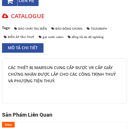
LIÊN HỆ
English
CATALOGUE
Tags:
BÁO CHÁY TÀU BIỂN
BÁO ĐỘNG CHUNG
TELEGRAPH
THEO DÕI
BIẾN ÁP TÀU THUỶ
gạt nước cabin
đồng hồ đo độ nghiêng
Facebook
MÔ TẢ CHI TIẾT
Google
CÁC THIẾT BỊ MARISUN CUNG CẤP ĐƯỢC VR CẤP GIẤY
Twitter
CHỨNG NHẬN ĐƯỢC LẮP CHO CÁC CÔNG TRÌNH THUỶ
VÀ PHƯƠNG TIỆN THUỶ.
LIÊN HỆ
HotLine
098 392 0098 - 0983117524
Sản Phẩm Liên Quan
New
Email