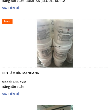
Hãng sãn xuất:
BUMHAN , SEOUL - KOREA
marisuntechco@gmail.com
GIÁ: LIÊN HỆ
Gọi cho chúng tôi
New
Nhắn tin
Mail
COPYRIGHT 2017. ALL RIGHTS RESERVED
KEO LÀM KÍN MANGANA
Model:
DIK KVM
Hãng sãn xuất:
GIÁ: LIÊN HỆ