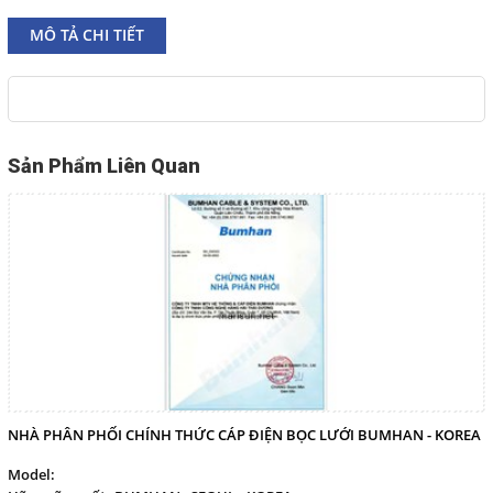
MÔ TẢ CHI TIẾT
English
THEO DÕI
Sản Phẩm Liên Quan
Facebook
Google
Twitter
LIÊN HỆ
HotLine
098 392 0098 - 0983117524
NHÀ PHÂN PHỐI CHÍNH THỨC CÁP ĐIỆN BỌC LƯỚI BUMHAN - KOREA
Model:
Email