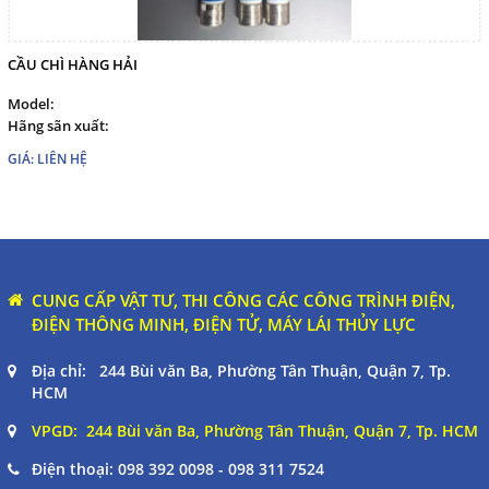
CẦU CHÌ HÀNG HẢI
Model:
Hãng sãn xuất:
GIÁ: LIÊN HỆ
CUNG CẤP VẬT TƯ, THI CÔNG CÁC CÔNG TRÌNH ĐIỆN,
ĐIỆN THÔNG MINH, ĐIỆN TỬ, MÁY LÁI THỦY LỰC
Địa chỉ: 244 Bùi văn Ba, Phường Tân Thuận, Quận 7, Tp.
HCM
VPGD: 244 Bùi văn Ba, Phường Tân Thuận, Quận 7, Tp. HCM
Điện thoại:
098 392 0098 - 098 311 7524