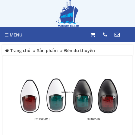
GIỎ HÀNG
Trang chủ
0
MENU
Giới thiệu
LIÊN HỆ
Trang chủ
Sản phẩm
Đèn du thuyền
Sản phẩm
Hotline
098 392 0098 -
VẬT TƯ HÀNG HẢI
0983117524
TỦ ĐIỆN
Địa chỉ
HỆ THỐNG BÁO MỨC
244 Bùi văn Ba, Phường Tân
HỆ THỐNG MÁY LÁI
Thuận, Quận 7, Tp. HCM
BÁO CHÁY
Điện thoại
MARINE EQUIPMENT
098 392 0098 - 098 311 7524
Thiết bị Công nghiệp Daikin
Nhật Bản
COPYRIGHT 2017. ALL RIGHTS RESERVED