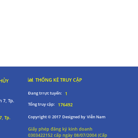
THỐNG KÊ TRUY CẬP
THỦY
Đang trrực tuyến:
1
 7, Tp.
Tổng truy cập:
176492
Copyright © 2017
Designed by
Viễn Nam
, Tp.
Giấy phép đăng ký kinh doanh
0303422152 cấp ngày 08/07/2004 (Cấp