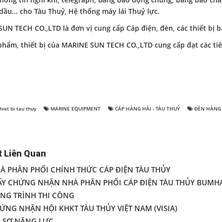
 thông tin nghi khí, telegraph, Bảng báo động chung, bảng báo c
ầu... cho Tàu Thuỷ, Hệ thống máy lái Thuỷ lực.
UN TECH CO.,LTD là đơn vị cung cấp Cáp điện, đèn, các thiết 
 phẩm, thiết bị của MARINE SUN TECH CO.,LTD cung cấp đạt các ti
hiet bi tau thuy
MARINE EQUIPMENT
CÁP HÀNG HẢI - TÀU THUỶ
ĐÈN HÀNG 
t Liên Quan
À PHÂN PHỐI CHÍNH THỨC CÁP ĐIỆN TÀU THỦY
ẤY CHỨNG NHẬN NHÀ PHÂN PHỐI CÁP ĐIỆN TÀU THỦY BUMH
NG TRÌNH THI CÔNG
NG NHẬN HỘI KHKT TÀU THỦY VIỆT NAM (VISIA)
 SƠ NĂNG LỰC