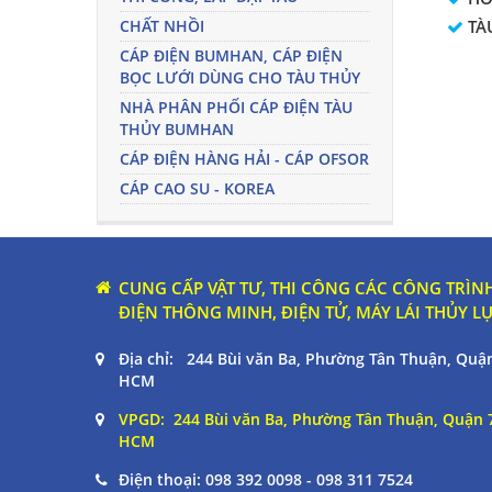
CHẤT NHỒI
TÀ
CÁP ĐIỆN BUMHAN, CÁP ĐIỆN
BỌC LƯỚI DÙNG CHO TÀU THỦY
NHÀ PHÂN PHỐI CÁP ĐIỆN TÀU
THỦY BUMHAN
CÁP ĐIỆN HÀNG HẢI - CÁP OFSOR
CÁP CAO SU - KOREA
CUNG CẤP VẬT TƯ, THI CÔNG CÁC CÔNG TRÌNH
ĐIỆN THÔNG MINH, ĐIỆN TỬ, MÁY LÁI THỦY L
Địa chỉ: 244 Bùi văn Ba, Phường Tân Thuận, Quận
HCM
VPGD: 244 Bùi văn Ba, Phường Tân Thuận, Quận 7
HCM
Điện thoại:
098 392 0098 - 098 311 7524