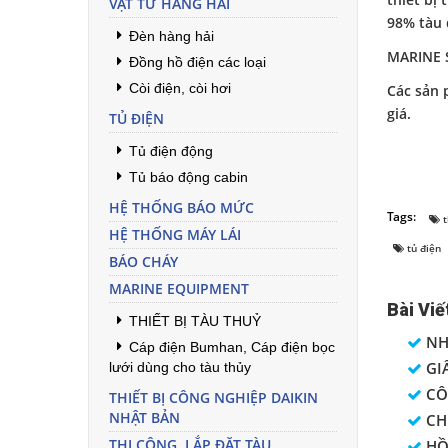
thiết bị
VẬT TƯ HÀNG HẢI
98% tàu d
Đèn hàng hải
MARINE S
Đồng hồ điện các loại
Còi điện, còi hơi
Các sản
giá.
TỦ ĐIỆN
Tủ điện động
Tủ báo động cabin
HỆ THỐNG BÁO MỨC
Tags:
t
HỆ THỐNG MÁY LÁI
tủ điện
BÁO CHÁY
MARINE EQUIPMENT
Bài Viế
THIẾT BỊ TÀU THUỶ
NH
Cáp điện Bumhan, Cáp điện bọc
GI
lưới dùng cho tàu thủy
CÔ
THIẾT BỊ CÔNG NGHIỆP DAIKIN
NHẬT BẢN
CHỨ
THI CÔNG, LẮP ĐẶT TÀU
HỒ