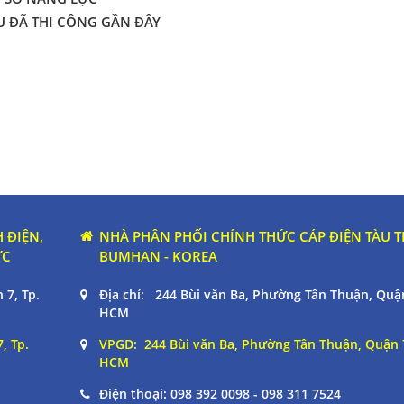
U ĐÃ THI CÔNG GẦN ĐÂY
 ĐIỆN,
NHÀ PHÂN PHỐI CHÍNH THỨC CÁP ĐIỆN TÀU 
ỰC
BUMHAN - KOREA
 7, Tp.
Địa chỉ: 244 Bùi văn Ba, Phường Tân Thuận, Quận
HCM
, Tp.
VPGD: 244 Bùi văn Ba, Phường Tân Thuận, Quận 7
HCM
Điện thoại:
098 392 0098 - 098 311 7524