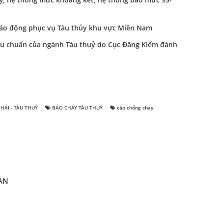
háy, hệ thống mức khoang két, hệ thống báo mức 95-
bị báo động phục vụ Tàu thủy khu vực Miền Nam
êu chuẩn của ngành Tàu thuỷ do Cục Đăng Kiểm đánh
HẢI - TÀU THUỶ
BÁO CHÁY TÀU THUỶ
cáp chống chay
AN