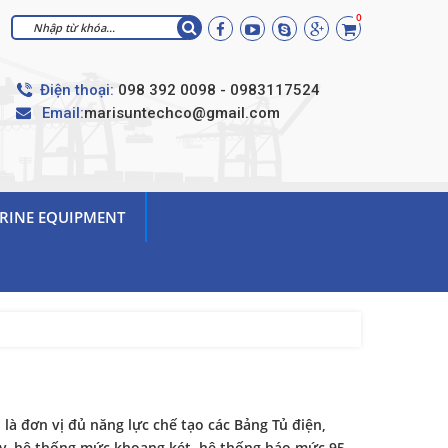
0
Điện thoại:
098 392 0098 - 0983117524
Email:
marisuntechco@gmail.com
RINE EQUIPMENT
ơn vị đủ năng lực chế tạo các Bảng Tủ điện,